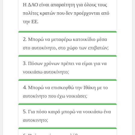
Η ΔΑΟ είναι απαραίτητη για όλους τους
πολίτες κρατών που δεν προέρχονται από
την ΕΕ.
2. Μπορώ να μεταφέρω κατοικίδιο μέσα
στο αυτοκίνητο, στο χώρο των επιβατών;
Ναι, μπορείτε.
3. Πόσων χρόνων πρέπει να είμαι για να
νοικιάσω αυτοκίνητο;
Καθένας μπορεί να μισθώσει ένα
4. Μπορώ να επισκεφθώ την Ιθάκη με το
αυτοκίνητο αρκεί να είναι 21 ετών και να
αυτοκίνητο που έχω νοικιάσει;
έχει τουλάχιστον 1 έτος το δίπλωμα
Ναι μπορείτε, κατόπιν προφορικής
5. Για πόσο καιρό μπορώ να νοικιάσω ένα
οδήγησης.
έγκρισης της εταιρείας.
αυτοκινητο;