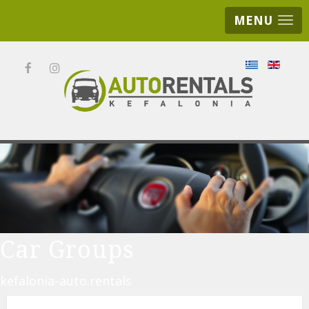
MENU
Car Groups
kefalonia-auto.rentals