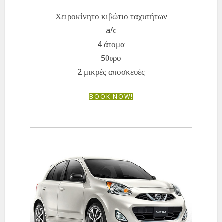
Χειροκίνητο κιβώτιο ταχυτήτων
a/c
4 άτομα
5θυρο
2 μικρές αποσκευές
BOOK NOW!